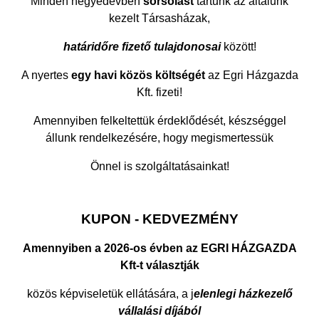
Minden negyedévben
sorsolást
tartunk az általunk
kezelt Társasházak,
határidőre fizető tulajdonosai
között!
A nyertes
egy havi közös költségét
az Egri Házgazda
Kft. fizeti!
Amennyiben felkeltettük érdeklődését, készséggel
állunk rendelkezésére, hogy megismertessük
Önnel is szolgáltatásainkat!
KUPON - KEDVEZMÉNY
Amennyiben a 2026-os évben az EGRI HÁZGAZDA
Kft-t választják
közös képviseletük ellátására, a j
elenlegi házkezelő
vállalási díjából